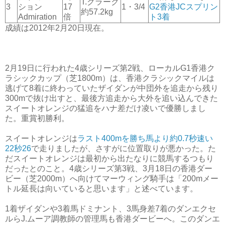
T.クラーク
3
ション
17
1・3/4
G2香港JCスプリン
約57.2kg
Admiration
倍
ト3着
成績は2012年2月20日現在。
2月19日に行われた4歳シリーズ第2戦、ローカルG1香港ク
ラシックカップ（芝1800m）は、香港クラシックマイルは
逃げて8着に終わっていたザイダンが中団外を追走から残り
300mで抜け出すと、最後方追走から大外を追い込んできた
スイートオレンジの猛追をハナ差だけ凌いで優勝しまし
た。重賞初勝利。
スイートオレンジは
ラスト400mを勝ち馬より約0.7秒速い
22秒26
で走りましたが、さすがに位置取りが悪かった。た
だスイートオレンジは最初から出たなりに競馬するつもり
だったとのこと。4歳シリーズ第3戦、3月18日の香港ダー
ビー（芝2000m）へ向けてマーウィング騎手は「200mメー
トル延長は向いていると思います」と述べています。
1着ザイダンや3着馬ドミナント、3馬身差7着のダンエクセ
ルらJ.ムーア調教師の管理馬も香港ダービーへ。このダンエ