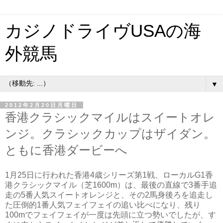
カジノドライヴUSAの海
外競馬
▼
2012年2月20日月曜日
香港クラシックマイルはスイートオレ
ンジ。クラシックカップはザイダン。
ともに香港ダービーへ
1月25日に行われた香港4歳シリーズ第1戦、ローカルG1香
港クラシックマイル（芝1600m）は、最後の直線で3番手追
走の5番人気スイートオレンジと、その2馬身後ろを追走し
た圧倒的1番人気フェイフェイの追い比べになり、残り
100mでフェイフェイが一度は先頭に立つ勢いでしたが、す